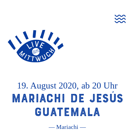
Live
Go
Zur
Jump
Jump
am
to
Navigation
to
to
Mittwuch
homepage
springen
content
footer
19. August 2020, ab 20 Uhr
Mariachi de Jesús
Guatemala
— Mariachi —