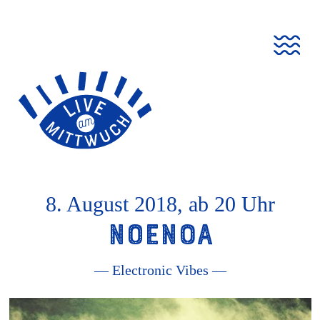
Live
Go
Zur
Jump
Jump
am
to
Navigation
to
to
Mittwuch
homepage
springen
content
footer
8. August 2018, ab 20 Uhr
NoeNoa
— Electronic Vibes —