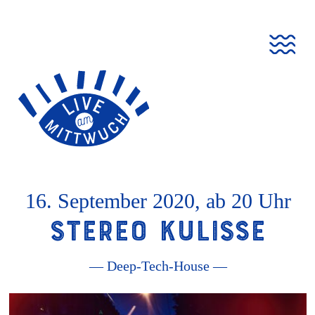
Live
Go
Zur
Jump
Jump
am
to
Navigation
to
to
Mittwuch
homepage
springen
content
footer
16. September 2020, ab 20 Uhr
Stereo Kulisse
— Deep-Tech-House —