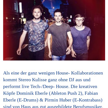
Als eine der ganz wenigen House- Kollaborationen
kommt Stereo Kulisse ganz ohne DJ aus und
performt live Tech-/Deep- House. Die kreativen
Köpfe Dominik Eberle (Ableton Push 2), Fabian
Eberle (E-Drums) & Pirmin Huber (E-Kontrabass)
sind von Haus aus gut ausgebildete Berufsmusiker.