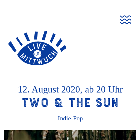
Live
Go
Zur
Jump
Jump
am
to
Navigation
to
to
Mittwuch
homepage
springen
content
footer
12. August 2020, ab 20 Uhr
Two & The Sun
— Indie-Pop —