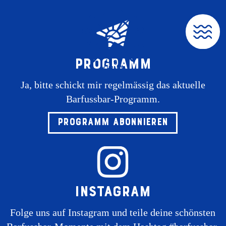
Reservationen
Go
Zur
Jump
Jump
to
Navigation
to
to
homepage
springen
content
footer
Programm
Ja, bitte schickt mir regelmässig das aktuelle
Barfussbar-Programm.
Programm abonnieren
Instagram
Folge uns auf Instagram und teile deine schönsten